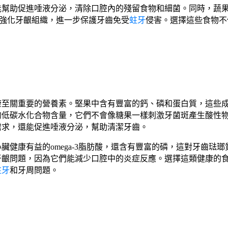
能幫助促進唾液分泌，清除口腔內的殘留食物和細菌。同時，蔬
以強化牙齦組織，進一步保護牙齒免受
蛀牙
侵害。選擇這些食物不
康至關重要的營養素。堅果中含有豐富的鈣、磷和蛋白質，這些
的低碳水化合物含量，它們不會像糖果一樣刺激牙菌斑產生酸性
需求，還能促進唾液分泌，幫助清潔牙齒。
健康有益的omega-3脂肪酸，還含有豐富的磷，這對牙齒琺瑯
牙齦問題，因為它們能減少口腔中的炎症反應。選擇這類健康的
蛀牙
和牙周問題。