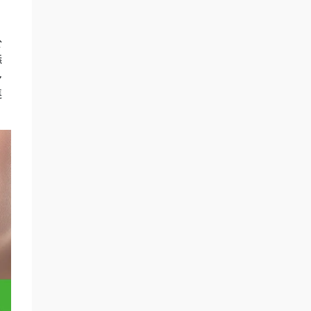
於
添
多
進