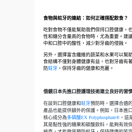
食物與蛀牙的連結：如何正確搭配飲食？
吃對食物不僅能幫助我們保持口腔健康，
性和糖分含量高的食物時，尤為重要。建
中和口腔中的酸性，減少對牙齒的侵蝕。
另外，選擇富含纖維的蔬菜和水果可以幫
食結構不僅對身體健康有益，也對牙齒有
防
蛀牙
，保持牙齒的健康和亮麗。
借鏡日本先進口腔護理技術建立良好的習
在談到口腔健康和
蛀牙
預防時，選擇合適
產品也能提供額外的保護。例如，日本進
核心成分為
多磷酸EX Polyphosphate®
，這
其是黏性強的糖果和碳酸飲料，能夠有效
檢查，才能徹底預防蛀牙，保持健康的笑