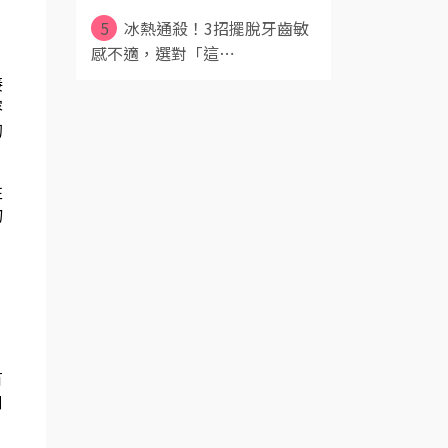
5
冰熱通殺！3招擺脫牙齒敏
感不適，選對「這⋯
接
容
的
性
物
有
口