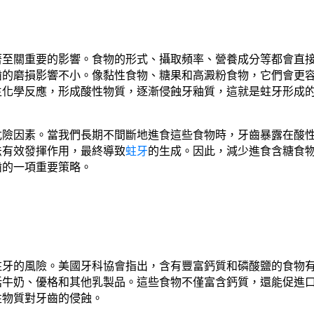
著至關重要的影響。食物的形式、攝取頻率、營養成分等都會直
齒的磨損影響不小。像黏性食物、糖果和高澱粉食物，它們會更
生化學反應，形成酸性物質，逐漸侵蝕牙釉質，這就是蛀牙形成
危險因素。當我們長期不間斷地進食這些食物時，牙齒暴露在酸
法有效發揮作用，最終導致
蛀牙
的生成。因此，減少進食含糖食
齒的一項重要策略。
蛀牙的風險。美國牙科協會指出，含有豐富鈣質和磷酸鹽的食物
括牛奶、優格和其他乳製品。這些食物不僅富含鈣質，還能促進
性物質對牙齒的侵蝕。