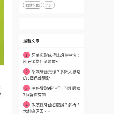
強健牙齦
洗牙
最新文章
1
牙菌斑形成得比想像中快：
刷牙後為什麼還需⋯
2
想讓牙齒更穩？多數人忽略
的5個保養關鍵
3
冷熱酸甜都不行？可能跟這
牙
3個習慣有關
從
4
敏感性牙齒怎麼辦？解析 3
大刺痛原因，⋯