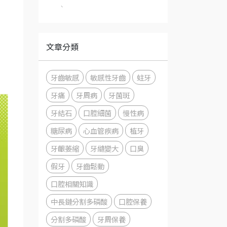
`
文章分類
牙齒敏感
敏感性牙齒
蛀牙
牙痛
牙周病
牙菌斑
牙結石
口腔細菌
慢性病
糖尿病
心血管疾病
植牙
牙齦萎縮
牙縫變大
口臭
假牙
牙齒鬆動
口腔相關知識
中長鏈分割多磷酸
口腔保養
分割多磷酸
牙周保養