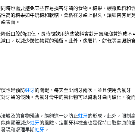
但同時也需要避免某些容易損害牙齒的食物。糖果、碳酸飲料和
黏性高的糖果如牛奶糖和軟糖，會粘在牙齒上很久，讓細菌有足
牙齒表面。
降低口腔的pH值，長時間飲用這些飲料會對牙齒琺瑯質造成不
水漱口，以減少酸性物質的殘留。此外，像薯片、餅乾等高澱粉
。
習慣也是預防
蛀牙
的關鍵。每天至少刷牙兩次，並且使用含氟牙
質對牙齒的侵蝕。含氟牙膏中的氟化物可以幫助牙齒再礦化，從
無法觸及的食物殘渣，能夠進一步防止
蛀牙
的形成。此外，限制
，能夠顯著減少
蛀牙
的風險。定期牙科檢查也是保持口腔健康的
時發現和處理早期
蛀牙
。