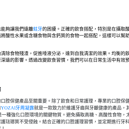
也能夠讓我們遠離
蛀牙
的困擾。正確的飲食搭配，特別是在攝取
議將酸性水果或含糖食物與含鈣質的食物一起搭配，這樣可以幫
助清除食物殘渣，促進唾液分泌，達到自我清潔的效果。均衡的
著深遠的影響。透過改變飲食習慣，我們可以在日常生活中有效
慣
的口腔保健產品至關重要。除了飲食和日常護理，專業的口腔保
口
YOZAI牙周凝露
就是一款致力於維護牙齒與牙齦健康的產品，
是一種強化口腔環境的關鍵物質。避免攝取高糖、高酸性食物，
保護琺瑯質不受侵蝕。結合正確的口腔護理習慣，並定期進行牙
容！