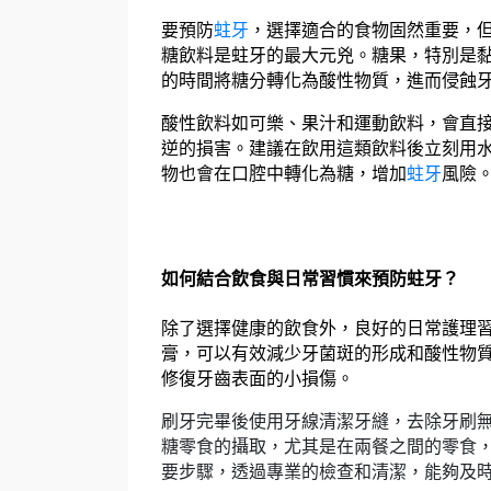
要預防
蛀牙
，選擇適合的食物固然重要，
糖飲料是蛀牙的最大元兇。糖果，特別是
的時間將糖分轉化為酸性物質，進而侵蝕
酸性飲料如可樂、果汁和運動飲料，會直接
逆的損害。建議在飲用這類飲料後立刻用
物也會在口腔中轉化為糖，增加
蛀牙
風險
如何結合飲食與日常習慣來預防蛀牙？
除了選擇健康的飲食外，良好的日常護理
膏，可以有效減少牙菌斑的形成和酸性物
修復牙齒表面的小損傷。
刷牙完畢後使用牙線清潔牙縫，去除牙刷
糖零食的攝取，尤其是在兩餐之間的零食
要步驟，透過專業的檢查和清潔，能夠及