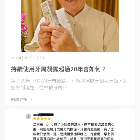
yozai | 2025-12-30
持續使用牙周凝露超過20年會如何？
用了20年「YOZAI牙周凝露」， 幫我照顧牙齦與牙齒，狀
態好到現在，從未被牙周⋯
閱讀更多 ->