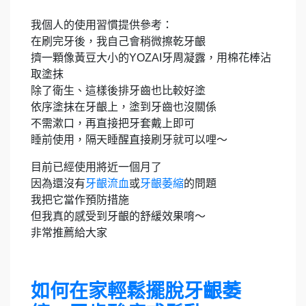
我個人的使用習慣提供參考：
在刷完牙後，我自己會稍微擦乾牙齦
擠一顆像黃豆大小的YOZAI牙周凝露，用棉花棒沾
取塗抹
除了衛生、這樣後排牙齒也比較好塗
依序塗抹在牙齦上，塗到牙齒也沒關係
不需漱口，再直接把牙套戴上即可
睡前使用，隔天睡醒直接刷牙就可以哩～
目前已經使用將近一個月了
因為還沒有
牙齦流血
或
牙齦萎縮
的問題
我把它當作預防措施
但我真的感受到牙齦的舒緩效果唷～
非常推薦給大家
如何在家輕鬆擺脫牙齦萎