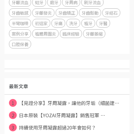
牙齦流血
蛀牙
磨牙
牙周病
刷牙流血
牙齒敏感
牙齦發炎
牙齒矯正
牙齒鬆動
牙結石
半彎咖啡
初這家
牙痛
洗牙
植牙
牙醫
案例分享
植體周圍炎
臨床經驗
牙齦萎縮
口腔保養
最新文章
1
【見證分享】牙周凝露，讓他的牙垢（細菌建⋯
2
日本原裝【YOZAI牙周凝露】銷售冠軍 ⋯
3
持續使用牙周凝露超過20年會如何？