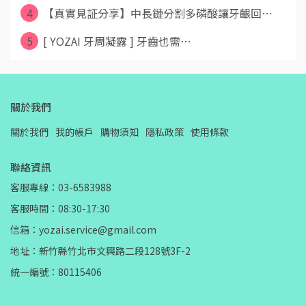
4
【真實見証分享】中長鏈分割多磷酸讓牙齦回⋯
5
[ YOZAI 牙周凝露 ] 牙齒也需⋯
關於我們
關於我們
我的帳戶
購物須知
隱私政策
使用條款
聯絡資訊
客服專線：03-6583988
客服時間：08:30-17:30
信箱：yozai.service@gmail.com
地址：新竹縣竹北市文興路二段128號3F-2
統一編號：80115406