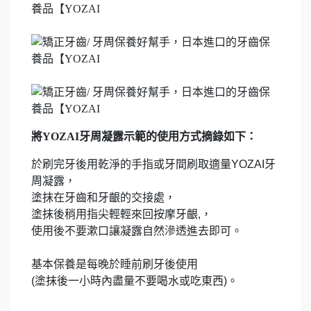
將YOZAI牙周凝露示範的使用方式摘錄如下：
於刷完牙後用乾淨的手指或牙間刷取適量YOZAI牙
周凝露，
塗抹在牙齒和牙齦的交接處，
塗抹後稍用指尖輕輕來回按摩牙齦,，
使用後不要漱口讓凝露自然滲透進去即可。
基本保養是每晚於睡前刷牙後使用
(塗抹後一小時內盡量不要喝水或吃東西)。