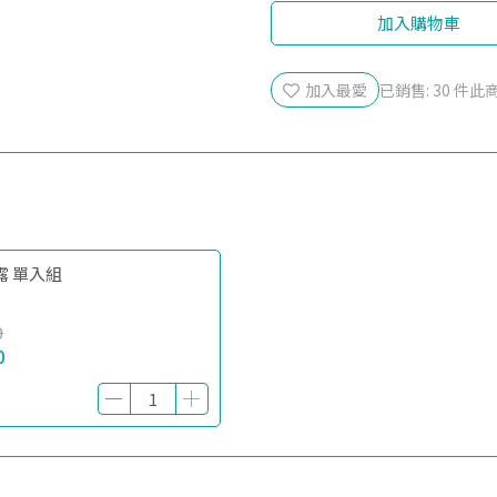
加入購物車
加入最愛
已銷售: 30 件
此商
凝露 單入組
0
0