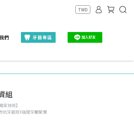
TWD
我們
集資組
【獨家技術】
對抗牙菌斑X強健牙齦緊實