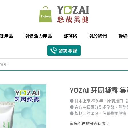
健產品
關健活力產品
部落格
關於我們
聯絡
集資組
YOZAI 牙周凝露 
● 日本上巿20多年，原裝進口
● 含有中長鏈分割多磷酸，幫助
● 整頓口腔環境，保養齒周健康
家庭必備的牙齒保養品