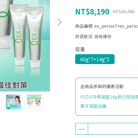
NT$8,190
NT$16,380
商品編號:
ex_periox7+ex_peri
供貨狀況:
尚有庫存
容量
60g*7+14g*2
此商品參與的優惠活動
YOZAI牙周凝露14g旅行用加
寶牙凝露加購