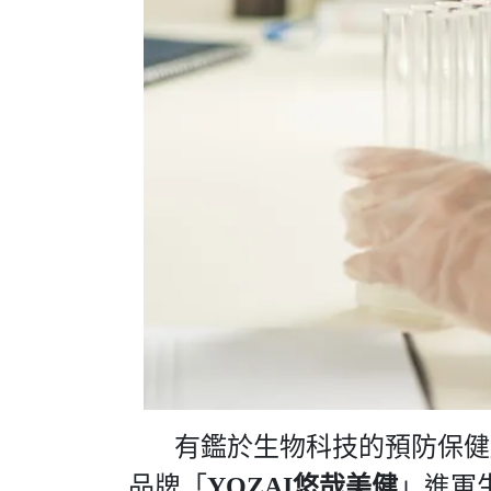
有鑑於生物科技的預防保健趨
品牌「
YOZAI悠哉美健
」進軍