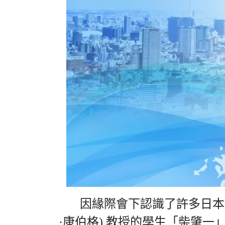
因緣際會下認識了許多日本學術界及
·康伯格) 教授的學生「柴肇