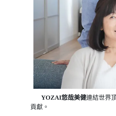
YOZAI悠哉美健
連結世界
貢獻。