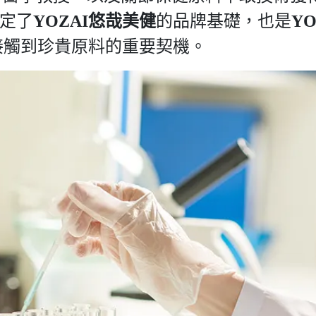
奠定了
YOZAI悠哉美健
的品牌基礎，也是
Y
接觸到珍貴原料的重要契機。