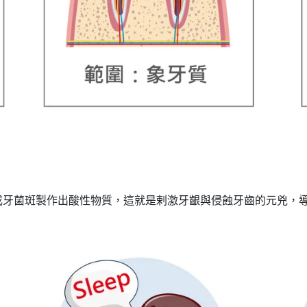
成牙菌斑製作出酸性物質，這就是剌激牙齦與侵蝕牙齒的元兇，