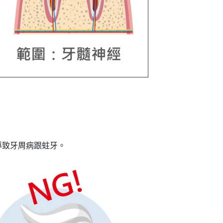
導致牙周病跟蛀牙。