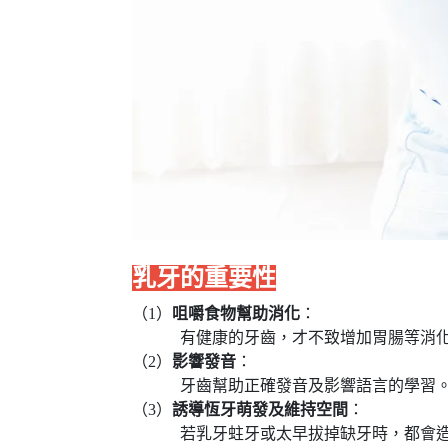
乳牙的重要性
（1）
咀嚼食物幫助消化
：
有健康的牙齒，才不致增加胃腸等消化
（2）
影響發音
：
牙齒幫助正確發音及影響語言的學習
（3）
誘導恆牙萌發及維持空間
：
若乳牙蛀牙或太早拔掉缺牙時，都會造成