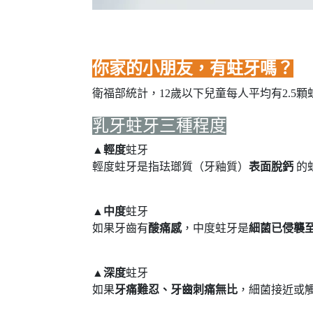
你家的小朋友，有蛀牙嗎？
衛福部統計，12歲以下兒童每人平均有2.5顆蛀
乳牙蛀牙三種程度
▲
輕度
蛀牙
輕度蛀牙是指珐瑯質（牙釉質）
表面脫鈣
的
▲
中度
蛀牙
如果牙齒有
酸痛感
，中度蛀牙是
細菌已侵襲至
▲
深度
蛀牙
如果
牙痛難忍、牙齒刺痛無比
，細菌接近或