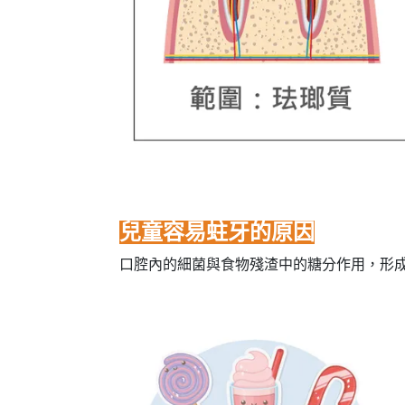
兒童容易蛀牙的原因
口腔內的細菌與食物殘渣中的糖分作用，形