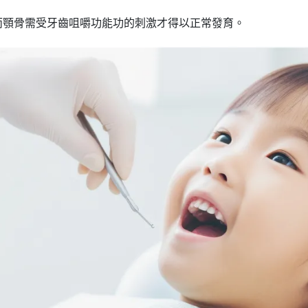
骨需受牙齒咀嚼功能功的刺激才得以正常發育。